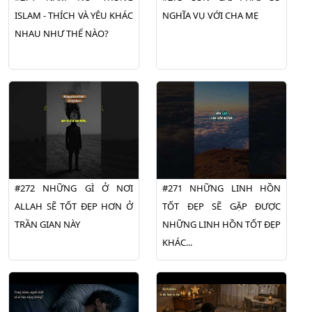
ISLAM - THÍCH VÀ YÊU KHÁC
NGHĨA VỤ VỚI CHA MẸ
NHAU NHƯ THẾ NÀO?
#272 NHỮNG GÌ Ở NƠI
#271 NHỮNG LINH HỒN
ALLAH SẼ TỐT ĐẸP HƠN Ở
TỐT ĐẸP SẼ GẶP ĐƯỢC
TRẦN GIAN NÀY
NHỮNG LINH HỒN TỐT ĐẸP
KHÁC...