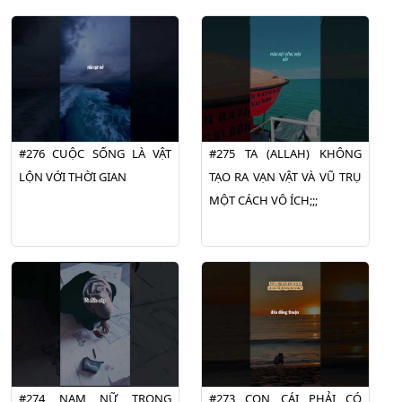
#276 CUỘC SỐNG LÀ VẬT
#275 TA (ALLAH) KHÔNG
LỘN VỚI THỜI GIAN
TẠO RA VẠN VẬT VÀ VŨ TRỤ
MỘT CÁCH VÔ ÍCH;;;
#274 NAM NỮ TRONG
#273 CON CÁI PHẢI CÓ