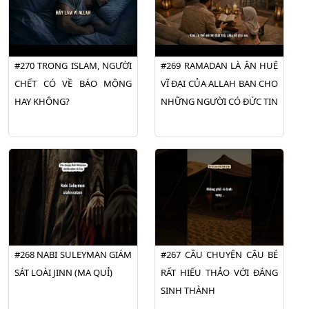
#270 TRONG ISLAM, NGƯỜI
#269 RAMADAN LÀ ÂN HUỆ
CHẾT CÓ VỀ BÁO MỘNG
VĨ ĐẠI CỦA ALLAH BAN CHO
HAY KHÔNG?
NHỮNG NGƯỜI CÓ ĐỨC TIN
#268 NABI SULEYMAN GIÁM
#267 CÂU CHUYỆN CẬU BÉ
SÁT LOÀI JINN (MA QUỈ)
RẤT HIẾU THẢO VỚI ĐÁNG
SINH THÀNH