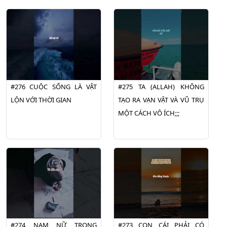
#276 CUỘC SỐNG LÀ VẬT
#275 TA (ALLAH) KHÔNG
LỘN VỚI THỜI GIAN
TẠO RA VẠN VẬT VÀ VŨ TRỤ
MỘT CÁCH VÔ ÍCH;;;
#274 NAM NỮ TRONG
#273 CON CÁI PHẢI CÓ