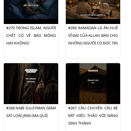
#270 TRONG ISLAM, NGƯỜI
#269 RAMADAN LÀ ÂN HUỆ
CHẾT CÓ VỀ BÁO MỘNG
VĨ ĐẠI CỦA ALLAH BAN CHO
HAY KHÔNG?
NHỮNG NGƯỜI CÓ ĐỨC TIN
#268 NABI SULEYMAN GIÁM
#267 CÂU CHUYỆN CẬU BÉ
SÁT LOÀI JINN (MA QUỈ)
RẤT HIẾU THẢO VỚI ĐÁNG
SINH THÀNH