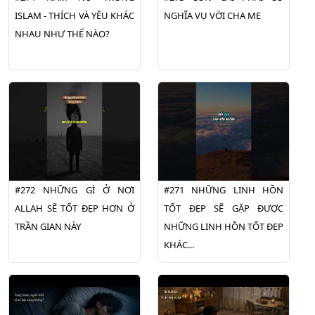
ISLAM - THÍCH VÀ YÊU KHÁC
NGHĨA VỤ VỚI CHA MẸ
NHAU NHƯ THẾ NÀO?
#272 NHỮNG GÌ Ở NƠI
#271 NHỮNG LINH HỒN
ALLAH SẼ TỐT ĐẸP HƠN Ở
TỐT ĐẸP SẼ GẶP ĐƯỢC
TRẦN GIAN NÀY
NHỮNG LINH HỒN TỐT ĐẸP
KHÁC...